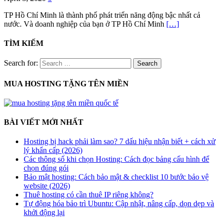
TP Hồ Chí Minh là thành phố phát triển năng động bậc nhất cả
nước. Và doanh nghiệp của bạn ở TP Hồ Chí Minh
[…]
TÌM KIẾM
Search for:
MUA HOSTING TẶNG TÊN MIỀN
BÀI VIẾT MỚI NHẤT
Hosting bị hack phải làm sao? 7 dấu hiệu nhận biết + cách xử
lý khẩn cấp (2026)
Các thông số khi chọn Hosting: Cách đọc bảng cấu hình để
chọn đúng gói
Bảo mật hosting: Cách bảo mật & checklist 10 bước bảo vệ
website (2026)
Thuê hosting có cần thuê IP riêng không?
Tự động hóa bảo trì Ubuntu: Cập nhật, nâng cấp, dọn dẹp và
khởi động lại