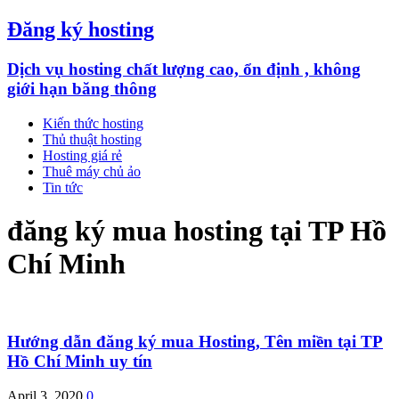
Đăng ký hosting
Dịch vụ hosting chất lượng cao, ổn định , không
giới hạn băng thông
Kiến thức hosting
Thủ thuật hosting
Hosting giá rẻ
Thuê máy chủ ảo
Tin tức
đăng ký mua hosting tại TP Hồ
Chí Minh
Hướng dẫn đăng ký mua Hosting, Tên miền tại TP
Hồ Chí Minh uy tín
April 3, 2020
0