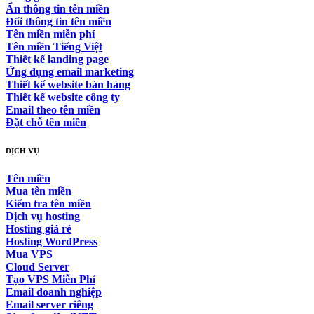
Ẩn thông tin tên miền
Đổi thông tin tên miền
Tên miền miễn phí
Tên miền Tiếng Việt
Thiết kế landing page
Ứng dụng email marketing
Thiết kế website bán hàng
Thiết kế website công ty
Email theo tên miền
Đặt chỗ tên miền
DỊCH VỤ
Tên miền
Mua tên miền
Kiểm tra tên miền
Dịch vụ hosting
Hosting giá rẻ
Hosting WordPress
Mua VPS
Cloud Server
Tạo VPS Miễn Phí
Email doanh nghiệp
Email server riêng