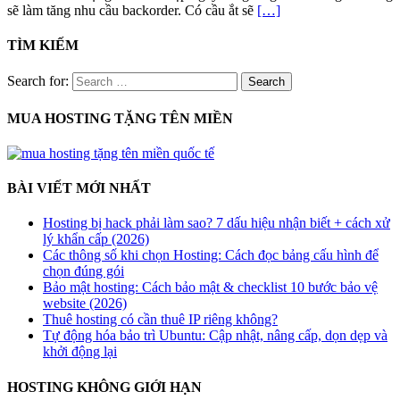
sẽ làm tăng nhu cầu backorder. Có cầu ắt sẽ
[…]
TÌM KIẾM
Search for:
MUA HOSTING TẶNG TÊN MIỀN
BÀI VIẾT MỚI NHẤT
Hosting bị hack phải làm sao? 7 dấu hiệu nhận biết + cách xử
lý khẩn cấp (2026)
Các thông số khi chọn Hosting: Cách đọc bảng cấu hình để
chọn đúng gói
Bảo mật hosting: Cách bảo mật & checklist 10 bước bảo vệ
website (2026)
Thuê hosting có cần thuê IP riêng không?
Tự động hóa bảo trì Ubuntu: Cập nhật, nâng cấp, dọn dẹp và
khởi động lại
HOSTING KHÔNG GIỚI HẠN