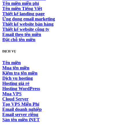
Tên miền miễn phí
Tên miền Tiếng Việt
Thiết kế landing page
Ứng dụng email marketing
Thiết kế website bán hàng
Thiết kế website công ty
Email theo tên miền
Đặt chỗ tên miền
DỊCH VỤ
Tên miền
Mua tên miền
Kiểm tra tên miền
Dịch vụ hosting
Hosting giá rẻ
Hosting WordPress
Mua VPS
Cloud Server
Tạo VPS Miễn Phí
Email doanh nghiệp
Email server riêng
Sàn tên miền iNET