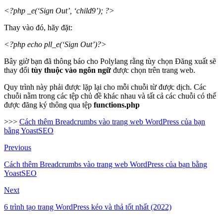
<
?php
_e
(
‘Sign Out’
,
‘child9’
)
; ?
>
Thay vào đó, hãy đặt:
<
?php echo
pll_e
(
‘Sign Out’
)
?
>
Bây giờ bạn đã thông báo cho Polylang rằng tùy chọn Đăng xuất sẽ
thay đổi
tùy thuộc vào ngôn ngữ
được chọn trên trang web.
Quy trình này phải được lặp lại cho mỗi chuỗi từ được dịch. Các
chuỗi nằm trong các tệp chủ đề khác nhau và tất cả các chuỗi có thể
được đăng ký thông qua tệp
functions.php
>>>
Cách thêm Breadcrumbs vào trang web WordPress của bạn
bằng YoastSEO
Previous
Cách thêm Breadcrumbs vào trang web WordPress của bạn bằng
YoastSEO
Next
6 trình tạo trang WordPress kéo và thả tốt nhất (2022)