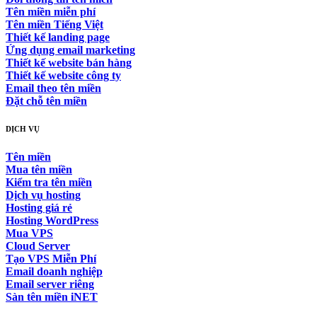
Tên miền miễn phí
Tên miền Tiếng Việt
Thiết kế landing page
Ứng dụng email marketing
Thiết kế website bán hàng
Thiết kế website công ty
Email theo tên miền
Đặt chỗ tên miền
DỊCH VỤ
Tên miền
Mua tên miền
Kiểm tra tên miền
Dịch vụ hosting
Hosting giá rẻ
Hosting WordPress
Mua VPS
Cloud Server
Tạo VPS Miễn Phí
Email doanh nghiệp
Email server riêng
Sàn tên miền iNET