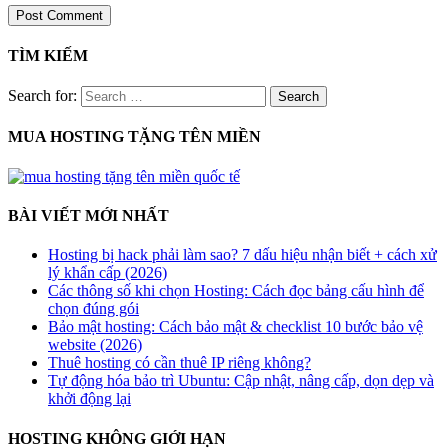
TÌM KIẾM
Search for:
MUA HOSTING TẶNG TÊN MIỀN
BÀI VIẾT MỚI NHẤT
Hosting bị hack phải làm sao? 7 dấu hiệu nhận biết + cách xử
lý khẩn cấp (2026)
Các thông số khi chọn Hosting: Cách đọc bảng cấu hình để
chọn đúng gói
Bảo mật hosting: Cách bảo mật & checklist 10 bước bảo vệ
website (2026)
Thuê hosting có cần thuê IP riêng không?
Tự động hóa bảo trì Ubuntu: Cập nhật, nâng cấp, dọn dẹp và
khởi động lại
HOSTING KHÔNG GIỚI HẠN