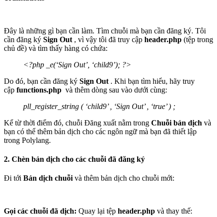
Đây là những gì bạn cần làm. Tìm chuỗi mà bạn cần đăng ký. Tôi
cần đăng ký
Sign Out
, vì vậy tôi đã truy cập
header.php
(tệp trong
chủ đề) và tìm thấy hàng có chứa:
<
?php
_e
(
‘Sign Out’
,
‘child9’
)
; ?
>
Do đó, bạn cần đăng ký
Sign Out
. Khi bạn tìm hiểu, hãy truy
cập
functions.php
và thêm dòng sau vào dưới cùng:
pll_register_string
(
‘child9’
,
‘Sign Out’
,
‘true’
)
;
Kể từ thời điểm đó, chuỗi Đăng xuất nằm trong
Chuỗi bản dịch
và
bạn có thể thêm bản dịch cho các ngôn ngữ mà bạn đã thiết lập
trong Polylang.
2. Chèn bản dịch cho các chuỗi đã đăng ký
Đi tới
Bản dịch chuỗi
và thêm bản dịch cho chuỗi mới:
Gọi các chuỗi đã dịch:
Quay lại tệp
header.php
và thay thế: