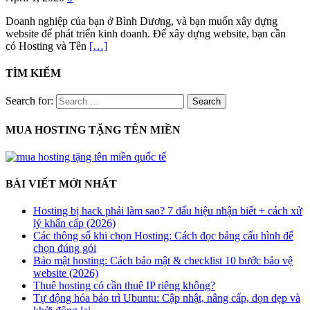
Doanh nghiệp của bạn ở Bình Dương, và bạn muốn xây dựng
website để phát triển kinh doanh. Để xây dựng website, bạn cần
có Hosting và Tên
[…]
TÌM KIẾM
Search for:
MUA HOSTING TẶNG TÊN MIỀN
BÀI VIẾT MỚI NHẤT
Hosting bị hack phải làm sao? 7 dấu hiệu nhận biết + cách xử
lý khẩn cấp (2026)
Các thông số khi chọn Hosting: Cách đọc bảng cấu hình để
chọn đúng gói
Bảo mật hosting: Cách bảo mật & checklist 10 bước bảo vệ
website (2026)
Thuê hosting có cần thuê IP riêng không?
Tự động hóa bảo trì Ubuntu: Cập nhật, nâng cấp, dọn dẹp và