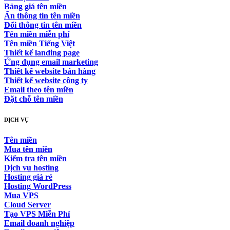
Bảng giá tên miền
Ẩn thông tin tên miền
Đổi thông tin tên miền
Tên miền miễn phí
Tên miền Tiếng Việt
Thiết kế landing page
Ứng dụng email marketing
Thiết kế website bán hàng
Thiết kế website công ty
Email theo tên miền
Đặt chỗ tên miền
DỊCH VỤ
Tên miền
Mua tên miền
Kiểm tra tên miền
Dịch vụ hosting
Hosting giá rẻ
Hosting WordPress
Mua VPS
Cloud Server
Tạo VPS Miễn Phí
Email doanh nghiệp