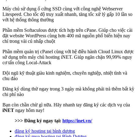
Máy chủ sử dụng ổ cứng SSD cùng với công nghệ Webserver
Litespeed. Cho tốc độ truy xuất nhanh, tăng tốc xử lý gấp 10 lần so
với hệ thống thông thường
Phần mềm Softaculous được tích hợp trên cPane. Giúp cho việc cài
đặt website WordPress cùng hơn 400 mã nguồn phổ biến hiện nay
chỉ trong vài cú nhấp chuột
Phần mềm quản trị cPanel cùng với hệ điều hành Cloud Linux được
sử dụng trên máy chủ hosting iNET. Giúp ngăn chặn 99,99% nguy
cơ tấn công Local-Attack
Đội ngũ kỹ thuật giàu kinh nghiệm, chuyên nghiệp, nhiệt tình và
chu đáo
Đăng ký dùng thử ngay trong 3 ngày mà không phải trả thêm bất kỳ
chi phí nào
Bạn còn chần chừ gì nữa. Hãy nhanh tay đăng ký các dịch vụ của
iNET
ngay hôm nay!
>>> Đăng ký ngay tại:
https://inet.vn/
đăng ký hosting tại bình dương
đăng ký mua hosting tại Bình Dương