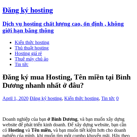
Đăng ký hosting
Dịch vụ hosting chất lượng cao, ổn định , không
giới hạn băng thông
Kiến thức hosting
Thủ thuật hosting
Hosting giá rẻ
Thuê máy chủ ảo
Tin tức
Đăng ký mua Hosting, Tên miền tại Bình
Dương nhanh nhất ở đâu?
April 1, 2020
Đăng ký hosting
,
Kiến thức hosting
,
Tin tức
0
Doanh nghiệp của bạn
ở Bình Dương
, và bạn muốn xây dựng
website để phát triển kinh doanh. Để xây dựng website, bạn cần
có
Hosting
và
Tên miền,
và bạn muốn tiết kiệm hơn cho doanh
nghiệp của mình, khi muốn tìm một combo khuyến mãi. Hãy theo