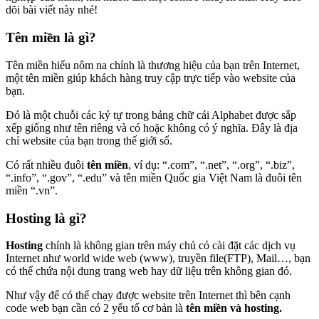
dõi bài viết này nhé!
Tên miền là gì?
Tên miền hiểu nôm na chính là thương hiệu của bạn trên Internet,
một tên miền giúp khách hàng truy cập trực tiếp vào website của
bạn.
Đó là một chuỗi các ký tự trong bảng chữ cái Alphabet được sắp
xếp giống như tên riêng và có hoặc không có ý nghĩa. Đây là địa
chỉ website của bạn trong thế giới số.
Có rất nhiều đuôi
tên miền
, ví dụ: “.com”, “.net”, “.org”, “.biz”,
“.info”, “.gov”, “.edu” và tên miền Quốc gia Việt Nam là đuôi tên
miền “.vn”.
Hosting là gì?
Hosting
chính là không gian trên máy chủ có cài đặt các dịch vụ
Internet như world wide web (www), truyền file(FTP), Mail…, bạn
có thể chứa nội dung trang web hay dữ liệu trên không gian đó.
Như vậy để có thể chạy được website trên Internet thì bên cạnh
code web bạn cần có 2 yếu tố cơ bản là
tên miền và hosting.