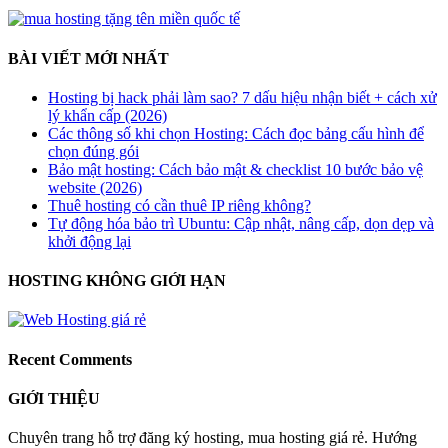
BÀI VIẾT MỚI NHẤT
Hosting bị hack phải làm sao? 7 dấu hiệu nhận biết + cách xử
lý khẩn cấp (2026)
Các thông số khi chọn Hosting: Cách đọc bảng cấu hình để
chọn đúng gói
Bảo mật hosting: Cách bảo mật & checklist 10 bước bảo vệ
website (2026)
Thuê hosting có cần thuê IP riêng không?
Tự động hóa bảo trì Ubuntu: Cập nhật, nâng cấp, dọn dẹp và
khởi động lại
HOSTING KHÔNG GIỚI HẠN
Recent Comments
GIỚI THIỆU
Chuyên trang hỗ trợ đăng ký hosting, mua hosting giá rẻ. Hướng