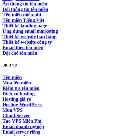
Ẩn thông tin tên miền
Đổi thông tin tên miền
Tên miền miễn phí
Tên miền Tiếng Việt
Thiết kế landing page
Ứng dụng email marketing
Thiết kế website bán hàng
Thiết kế website công ty
Email theo tên miền
Đặt chỗ tên miền
DỊCH VỤ
Tên miền
Mua tên miền
Kiểm tra tên miền
Dịch vụ hosting
Hosting giá rẻ
Hosting WordPress
Mua VPS
Cloud Server
Tạo VPS Miễn Phí
Email doanh nghiệp
Email server riêng