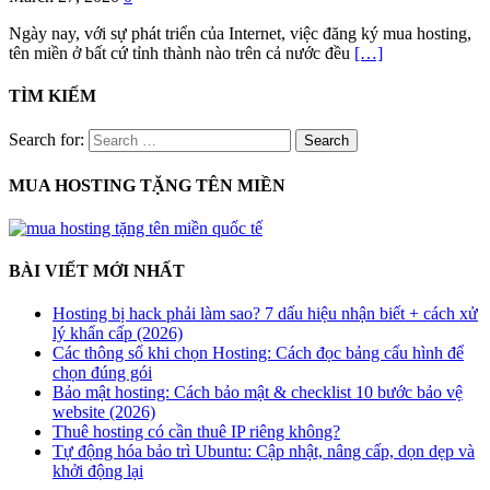
Ngày nay, với sự phát triển của Internet, việc đăng ký mua hosting,
tên miền ở bất cứ tỉnh thành nào trên cả nước đều
[…]
TÌM KIẾM
Search for:
MUA HOSTING TẶNG TÊN MIỀN
BÀI VIẾT MỚI NHẤT
Hosting bị hack phải làm sao? 7 dấu hiệu nhận biết + cách xử
lý khẩn cấp (2026)
Các thông số khi chọn Hosting: Cách đọc bảng cấu hình để
chọn đúng gói
Bảo mật hosting: Cách bảo mật & checklist 10 bước bảo vệ
website (2026)
Thuê hosting có cần thuê IP riêng không?
Tự động hóa bảo trì Ubuntu: Cập nhật, nâng cấp, dọn dẹp và
khởi động lại