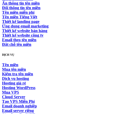
Ẩn thông tin tên miền
Đổi thông tin tên miền
Tên miền miễn phí
Tên miền Tiếng Việt
Thiết kế landing page
Ứng dụng email marketing
Thiết kế website bán hàng
Thiết kế website công ty
Email theo tên miền
Đặt chỗ tên miền
DỊCH VỤ
Tên miền
Mua tên miền
Kiểm tra tên miền
Dịch vụ hosting
Hosting giá rẻ
Hosting WordPress
Mua VPS
Cloud Server
Tạo VPS Miễn Phí
Email doanh nghiệp
Email server riêng