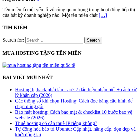
Tên miền là một yếu tố vô cùng quan trọng trong hoạt động tiếp thị
của bất kỳ doanh nghiệp nào. Một tên miền chất
[…]
TÌM KIẾM
Search for:
MUA HOSTING TẶNG TÊN MIỀN
BÀI VIẾT MỚI NHẤT
Hosting bị hack phải làm sao? 7 dấu hiệu nhận biết + cách xử
lý khẩn cấp (2026)
Các thông số khi chọn Hosting: Cách đọc bảng cấu hình để
chọn đúng gói
Bảo mật hosting: Cách bảo mật & checklist 10 bước bảo vệ
website (2026)
Thuê hosting có cần thuê IP riêng không?
Tự động hóa bảo trì Ubuntu: Cập nhật, nâng cấp, dọn dẹp và
khởi động lại