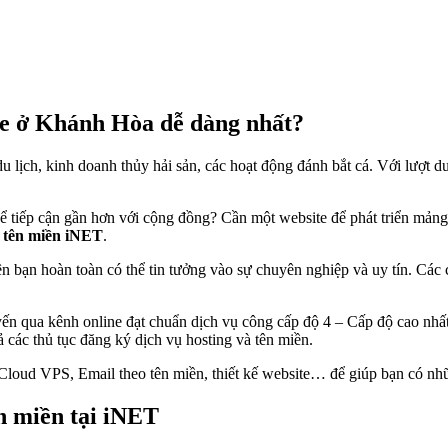
te ở Khánh Hòa dễ dàng nhất?
du lịch, kinh doanh thủy hải sản, các hoạt động đánh bắt cá. Với lượt
 tiếp cận gần hơn với cộng đồng? Cần một website để phát triển mảng
 tên miền iNET
.
ạn hoàn toàn có thể tin tưởng vào sự chuyên nghiệp và uy tín. Các c
n qua kênh online đạt chuẩn dịch vụ công cấp độ 4 – Cấp độ cao nhất 
 các thủ tục đăng ký dịch vụ hosting và tên miền.
Cloud VPS, Email theo tên miền, thiết kế website… để giúp bạn có nhữn
n miền tại iNET