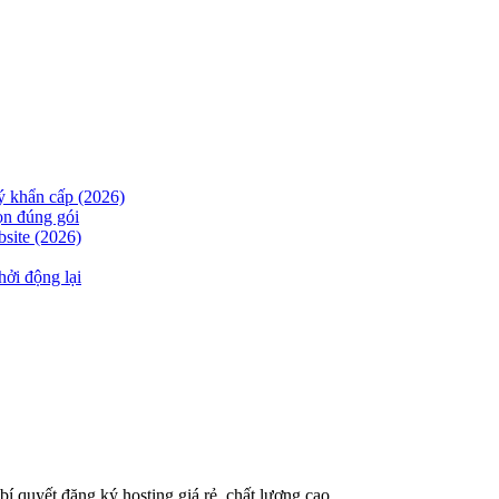
lý khẩn cấp (2026)
ọn đúng gói
site (2026)
hởi động lại
í quyết đăng ký hosting giá rẻ, chất lượng cao