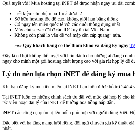
Quá tuyệt vời! Mua hosting tại iNET để được nhận ngay ưu đãi comb
Tiết kiệm chi phí, mua 1 mà được 2
Sở hữu hosting tốc độ cao, không giới hạn băng thông
Có ngay tên miền quốc tế với các đuôi thông dụng nhất
Máy chủ server đặt ở các IDC uy tín tại Việt Nam
Không còn phải lo vấn đề “cá mập cắn cáp quang” nữa.
»»» Quý khách hàng có thể tham khảo và đăng ký ngay
T
Đây là cơ hội không thể tuyệt vời hơn dành cho những ai đang có nhu
ngay cho mình một gói hosting chất lượng cao với giá rất hợp lý để 
Lý do nên lựa chọn iNET để đăng ký mua h
Khi bạn đăng ký mua tên miền tại iNET bạn luôn được hỗ trợ 24/24 v
Tại iNET luôn có những chính sách ưu đãi với mức giá hợp lý cho k
tác viên hoặc đại lý của iNET để hưởng hoa hồng hấp dẫn.
iNET
các công cụ quản trị tên miền phù hợp với người dùng Việt. Hệ 
Đặc biệt với hạ tầng mạng lưới riêng, đội ngũ chuyên gia kỹ thuật gi
nhất.