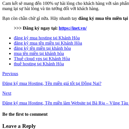
Cam kết sẽ mang đến 100% sự hài lòng cho khách hàng với sản phẩm và
mang lại sự hài lòng và tin tưởng đối với khách hàng.
Bạn còn chần chừ gì nữa. Hãy nhanh tay
đăng ký mua tên miền tạ
>>> Đăng ký ngay tại:
https://inet.vn/
đăng ký mua hosting tại Khánh Hòa
đăng ký mua tên miền tại Khánh Hòa
đăng ký tên miền tại khánh hòa
mua tên miền tại khánh hòa
Thuê cloud vps tại Khánh Hòa
thuê hosting tại Khánh Hòa
Previous
Đăng ký mua Hosting, Tên miền giá tốt tại Đồng Nai?
Next
Đăng ký mua Hosting, Tên miền làm Website tại Bà Rịa – Vũng Tàu 
Be the first to comment
Leave a Reply