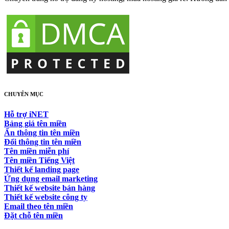
CHUYÊN MỤC
Hỗ trợ iNET
Bảng giá tên miền
Ẩn thông tin tên miền
Đổi thông tin tên miền
Tên miền miễn phí
Tên miền Tiếng Việt
Thiết kế landing page
Ứng dụng email marketing
Thiết kế website bán hàng
Thiết kế website công ty
Email theo tên miền
Đặt chỗ tên miền