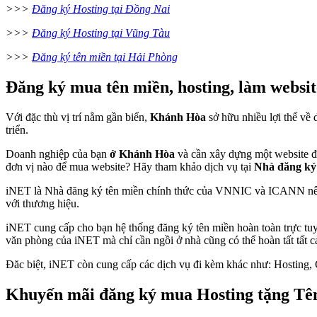
>>>
Đăng ký Hosting tại Đồng Nai
>>>
Đăng ký Hosting tại Vũng Tàu
>>>
Đăng ký tên miền tại Hải Phòng
Đăng ký mua tên miền, hosting, làm websi
Với đặc thù vị trí nằm gần biển,
Khánh Hòa
sở hữu nhiều lợi thế về 
triển.
Doanh nghiệp của bạn
ở Khánh Hòa
và cần xây dựng một website để
đơn vị nào để mua website? Hãy tham khảo dịch vụ tại
Nhà đăng ký
iNET là Nhà đăng ký tên miền chính thức của VNNIC và ICANN nên b
với thương hiệu.
iNET cung cấp cho bạn hệ thống đăng ký tên miền hoàn toàn trực tuyế
văn phòng của iNET mà chỉ cần ngồi ở nhà cũng có thể hoàn tất tất cả
Đăc biệt, iNET còn cung cấp các dịch vụ đi kèm khác như: Hosting, 
Khuyến mãi đăng ký mua Hosting tặng Tê