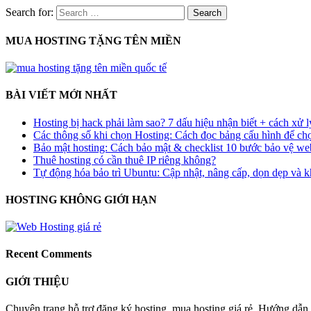
Search for:
MUA HOSTING TẶNG TÊN MIỀN
BÀI VIẾT MỚI NHẤT
Hosting bị hack phải làm sao? 7 dấu hiệu nhận biết + cách xử 
Các thông số khi chọn Hosting: Cách đọc bảng cấu hình để ch
Bảo mật hosting: Cách bảo mật & checklist 10 bước bảo vệ web
Thuê hosting có cần thuê IP riêng không?
Tự động hóa bảo trì Ubuntu: Cập nhật, nâng cấp, dọn dẹp và k
HOSTING KHÔNG GIỚI HẠN
Recent Comments
GIỚI THIỆU
Chuyên trang hỗ trợ đăng ký hosting, mua hosting giá rẻ. Hướng dẫn b