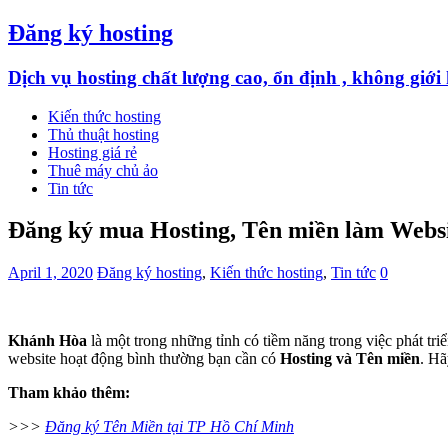
Đăng ký hosting
Dịch vụ hosting chất lượng cao, ổn định , không giớ
Kiến thức hosting
Thủ thuật hosting
Hosting giá rẻ
Thuê máy chủ ảo
Tin tức
Đăng ký mua Hosting, Tên miền làm Websi
April 1, 2020
Đăng ký hosting
,
Kiến thức hosting
,
Tin tức
0
Khánh Hòa
là một trong những tỉnh có tiềm năng trong việc phát tr
website hoạt động bình thường bạn cần có
Hosting và Tên miền
. Hã
Tham khảo thêm:
>>>
Đăng ký Tên Miền tại TP Hồ Chí Minh