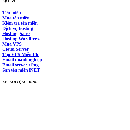
DỊCH VỤ
Tên miền
Mua tên miền
Kiểm tra tên miền
Dịch vụ hosting
Hosting giá rẻ
Hosting WordPress
Mua VPS
Cloud Server
Tạo VPS Miễn Phí
Email doanh nghiệp
Email server riêng
Sàn tên miền iNET
KẾT NỐI CỘNG ĐỒNG