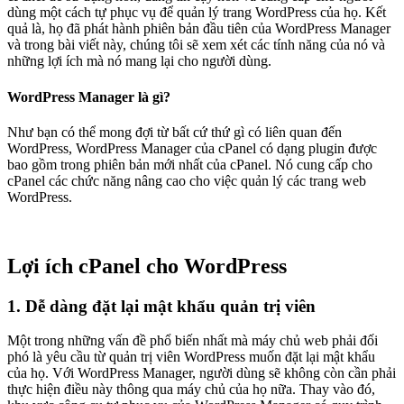
dùng một cách tự phục vụ để quản lý trang WordPress của họ. Kết
quả là, họ đã phát hành phiên bản đầu tiên của WordPress Manager
và trong bài viết này, chúng tôi sẽ xem xét các tính năng của nó và
những lợi ích mà nó mang lại cho người dùng.
WordPress Manager là gì?
Như bạn có thể mong đợi từ bất cứ thứ gì có liên quan đến
WordPress, WordPress Manager của cPanel có dạng plugin được
bao gồm trong phiên bản mới nhất của cPanel. Nó cung cấp cho
cPanel các chức năng nâng cao cho việc quản lý các trang web
WordPress.
Lợi ích cPanel cho WordPress
1. Dễ dàng đặt lại mật khẩu quản trị viên
Một trong những vấn đề phổ biến nhất mà máy chủ web phải đối
phó là yêu cầu từ quản trị viên WordPress muốn đặt lại mật khẩu
của họ. Với WordPress Manager, người dùng sẽ không còn cần phải
thực hiện điều này thông qua máy chủ của họ nữa. Thay vào đó,