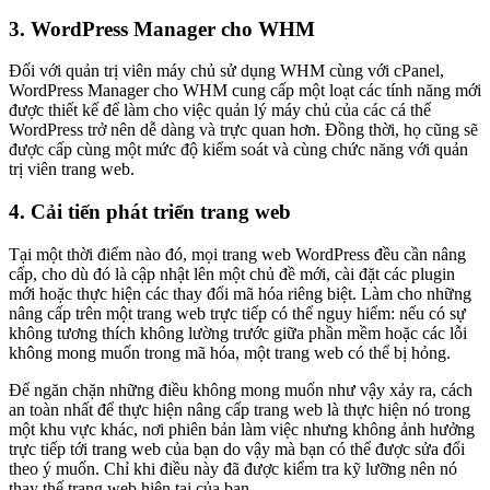
3. WordPress Manager cho WHM
Đối với quản trị viên máy chủ sử dụng WHM cùng với cPanel,
WordPress Manager cho WHM cung cấp một loạt các tính năng mới
được thiết kế để làm cho việc quản lý máy chủ của các cá thể
WordPress trở nên dễ dàng và trực quan hơn. Đồng thời, họ cũng sẽ
được cấp cùng một mức độ kiểm soát và cùng chức năng với quản
trị viên trang web.
4. Cải tiến phát triển trang web
Tại một thời điểm nào đó, mọi trang web WordPress đều cần nâng
cấp, cho dù đó là cập nhật lên một chủ đề mới, cài đặt các plugin
mới hoặc thực hiện các thay đổi mã hóa riêng biệt. Làm cho những
nâng cấp trên một trang web trực tiếp có thể nguy hiểm: nếu có sự
không tương thích không lường trước giữa phần mềm hoặc các lỗi
không mong muốn trong mã hóa, một trang web có thể bị hỏng.
Để ngăn chặn những điều không mong muốn như vậy xảy ra, cách
an toàn nhất để thực hiện nâng cấp trang web là thực hiện nó trong
một khu vực khác, nơi phiên bản làm việc nhưng không ảnh hưởng
trực tiếp tới trang web của bạn do vậy mà bạn có thể được sửa đổi
theo ý muốn. Chỉ khi điều này đã được kiểm tra kỹ lưỡng nên nó
thay thế trang web hiện tại của bạn.