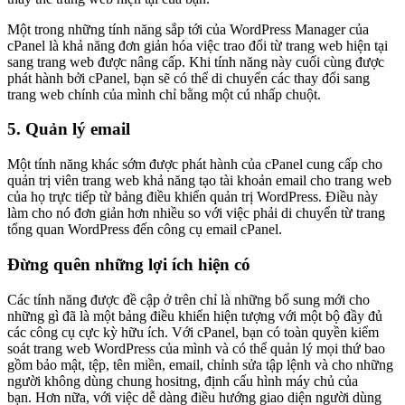
Một trong những tính năng sắp tới của WordPress Manager của
cPanel là khả năng đơn giản hóa việc trao đổi từ trang web hiện tại
sang trang web được nâng cấp. Khi tính năng này cuối cùng được
phát hành bởi cPanel, bạn sẽ có thể di chuyển các thay đổi sang
trang web chính của mình chỉ bằng một cú nhấp chuột.
5. Quản lý email
Một tính năng khác sớm được phát hành của cPanel cung cấp cho
quản trị viên trang web khả năng tạo tài khoản email cho trang web
của họ trực tiếp từ bảng điều khiển quản trị WordPress. Điều này
làm cho nó đơn giản hơn nhiều so với việc phải di chuyển từ trang
tổng quan WordPress đến công cụ email cPanel.
Đừng quên những lợi ích hiện có
Các tính năng được đề cập ở trên chỉ là những bổ sung mới cho
những gì đã là một bảng điều khiển hiện tượng với một bộ đầy đủ
các công cụ cực kỳ hữu ích. Với cPanel, bạn có toàn quyền kiểm
soát trang web WordPress của mình và có thể quản lý mọi thứ bao
gồm bảo mật, tệp, tên miền, email, chỉnh sửa tập lệnh và cho những
người không dùng chung hositng, định cấu hình máy chủ của
bạn. Hơn nữa, với việc dễ dàng điều hướng giao diện người dùng