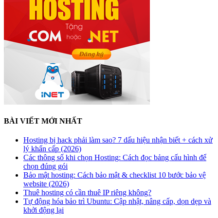
BÀI VIẾT MỚI NHẤT
Hosting bị hack phải làm sao? 7 dấu hiệu nhận biết + cách xử
lý khẩn cấp (2026)
Các thông số khi chọn Hosting: Cách đọc bảng cấu hình để
chọn đúng gói
Bảo mật hosting: Cách bảo mật & checklist 10 bước bảo vệ
website (2026)
Thuê hosting có cần thuê IP riêng không?
Tự động hóa bảo trì Ubuntu: Cập nhật, nâng cấp, dọn dẹp và
khởi động lại