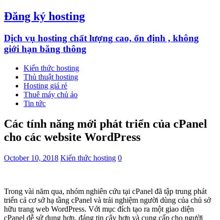
Đăng ký hosting
Dịch vụ hosting chất lượng cao, ổn định , không
giới hạn băng thông
Kiến thức hosting
Thủ thuật hosting
Hosting giá rẻ
Thuê máy chủ ảo
Tin tức
Các tính năng mới phát triển của cPanel
cho các website WordPress
October 10, 2018
Kiến thức hosting
0
Trong vài năm qua, nhóm nghiên cứu tại cPanel đã tập trung phát
triển cả cơ sở hạ tầng cPanel và trải nghiệm người dùng của chủ sở
hữu trang web WordPress. Với mục đích tạo ra một giao diện
cPanel dễ sử dụng hơn, đáng tin cậy hơn và cung cấp cho người