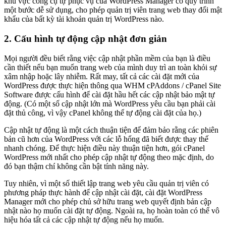
khu vực công cụ tự phục vụ của WordPress Manager có quy trình
một bước dễ sử dụng, cho phép quản trị viên trang web thay đổi mật
khẩu của bất kỳ tài khoản quản trị WordPress nào.
2. Cấu hình tự động cập nhật đơn giản
Mọi người đều biết rằng việc cập nhật phần mềm của bạn là điều
cần thiết nếu bạn muốn trang web của mình duy trì an toàn khỏi sự
xâm nhập hoặc lây nhiễm. Rất may, tất cả các cài đặt mới của
WordPress được thực hiện thông qua WHM cPAddons / cPanel Site
Software được cấu hình để cài đặt hầu hết các cập nhật bảo mật tự
động. (Có một số cập nhật lớn mà WordPress yêu cầu bạn phải cài
đặt thủ công, vì vậy cPanel không thể tự động cài đặt của họ.)
Cập nhật tự động là một cách thuận tiện để đảm bảo rằng các phiên
bản cũ hơn của WordPress với các lỗ hổng đã biết được thay thế
nhanh chóng. Để thực hiện điều này thuận tiện hơn, gói cPanel
WordPress mới nhất cho phép cập nhật tự động theo mặc định, do
đó bạn thậm chí không cần bật tính năng này.
Tuy nhiên, vì một số thiết lập trang web yêu cầu quản trị viên có
phương pháp thực hành để cập nhật cài đặt, cài đặt WordPress
Manager mới cho phép chủ sở hữu trang web quyết định bản cập
nhật nào họ muốn cài đặt tự động. Ngoài ra, họ hoàn toàn có thể vô
hiệu hóa tất cả các cập nhật tự động nếu họ muốn.