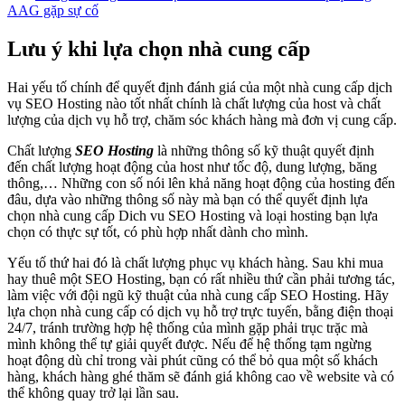
AAG gặp sự cố
Lưu ý khi lựa chọn nhà cung cấp
Hai yếu tố chính để quyết định đánh giá của một nhà cung cấp dịch
vụ SEO Hosting nào tốt nhất chính là chất lượng của host và chất
lượng của dịch vụ hỗ trợ, chăm sóc khách hàng mà đơn vị cung cấp.
Chất lượng
SEO Hosting
là những thông số kỹ thuật quyết định
đến chất lượng hoạt động của host như tốc độ, dung lượng, băng
thông,… Những con số nói lên khả năng hoạt động của hosting đến
đâu, dựa vào những thông số này mà bạn có thể quyết định lựa
chọn nhà cung cấp Dich vu SEO Hosting và loại hosting bạn lựa
chọn có thực sự tốt, có phù hợp nhất dành cho mình.
Yếu tố thứ hai đó là chất lượng phục vụ khách hàng. Sau khi mua
hay thuê một SEO Hosting, bạn có rất nhiều thứ cần phải tương tác,
làm việc với đội ngũ kỹ thuật của nhà cung cấp SEO Hosting. Hãy
lựa chọn nhà cung cấp có dịch vụ hỗ trợ trực tuyến, bằng điện thoại
24/7, tránh trường hợp hệ thống của mình gặp phải trục trặc mà
mình không thể tự giải quyết được. Nếu để hệ thống tạm ngừng
hoạt động dù chỉ trong vài phút cũng có thể bỏ qua một số khách
hàng, khách hàng ghé thăm sẽ đánh giá không cao về website và có
thể không quay trở lại lần sau.