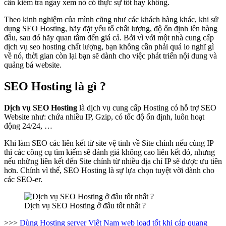
cần kiểm tra ngay xem nó có thực sự tốt hay không.
Theo kinh nghiệm của mình cũng như các khách hàng khác, khi sử
dụng SEO Hosting, hãy đặt yếu tố chất lượng, độ ổn định lên hàng
đầu, sau đó hãy quan tâm đến giá cả. Bởi vì với một nhà cung cấp
dịch vụ seo hosting chất lượng, bạn không cần phải quá lo nghĩ gì
về nó, thời gian còn lại bạn sẽ dành cho việc phát triển nội dung và
quảng bá website.
SEO Hosting là gì ?
Dịch vụ SEO Hosting
là dịch vụ cung cấp Hosting có hỗ trợ SEO
Website như: chứa nhiều IP, Gzip, có tốc độ ổn định, luôn hoạt
động 24/24, …
Khi làm SEO các liên kết từ site vệ tinh về Site chính nếu cùng IP
thì các công cụ tìm kiếm sẽ đánh giá không cao liên kết đó, nhưng
nếu những liên kết đến Site chính từ nhiều địa chỉ IP sẽ được ưu tiên
hơn. Chính vì thế, SEO Hosting là sự lựa chọn tuyệt vời dành cho
các SEO-er.
Dịch vụ SEO Hosting ở đâu tốt nhất ?
>>>
Dùng Hosting server Việt Nam web load tốt khi cáp quang