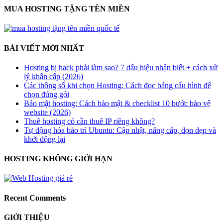
MUA HOSTING TẶNG TÊN MIỀN
BÀI VIẾT MỚI NHẤT
Hosting bị hack phải làm sao? 7 dấu hiệu nhận biết + cách xử
lý khẩn cấp (2026)
Các thông số khi chọn Hosting: Cách đọc bảng cấu hình để
chọn đúng gói
Bảo mật hosting: Cách bảo mật & checklist 10 bước bảo vệ
website (2026)
Thuê hosting có cần thuê IP riêng không?
Tự động hóa bảo trì Ubuntu: Cập nhật, nâng cấp, dọn dẹp và
khởi động lại
HOSTING KHÔNG GIỚI HẠN
Recent Comments
GIỚI THIỆU