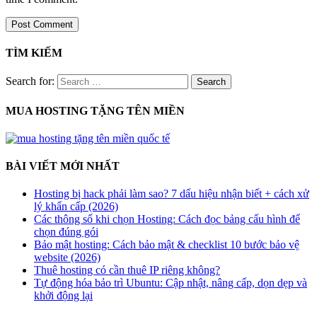
TÌM KIẾM
Search for:
MUA HOSTING TẶNG TÊN MIỀN
BÀI VIẾT MỚI NHẤT
Hosting bị hack phải làm sao? 7 dấu hiệu nhận biết + cách xử
lý khẩn cấp (2026)
Các thông số khi chọn Hosting: Cách đọc bảng cấu hình để
chọn đúng gói
Bảo mật hosting: Cách bảo mật & checklist 10 bước bảo vệ
website (2026)
Thuê hosting có cần thuê IP riêng không?
Tự động hóa bảo trì Ubuntu: Cập nhật, nâng cấp, dọn dẹp và
khởi động lại