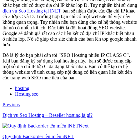
khác bạn chỉ có được địa chỉ IP khác lớp D. Tuy nghiên khi sử dụng
dịch vụ Seo Hosting tại iNET
bạn sẽ nhận được các địa chỉ IP khác
cả 2 lớp C và D. Trường hợp bạn chỉ có một website thì việc này
không quan trọng. Tuy nhiên nếu bạn dùng cho cả hệ thống website
thì nó có nhiều lợi ích. Đặc biệt là đối hoạt động SEO website.
Google sẽ đánh giá rất cao các liên kết có địa chỉ IP khác biệt nhau
ở nhiều lớp. Nó sẽ giúp cho site chính của bạn lên top google nhanh
hơn.
Đó là lý do bạn phải cần tới “SEO Hosting nhiều IP CLASS C”.
Khi bạn đăng ký sử dụng loại hosting này, bạn sẽ được cung cấp
một số địa chỉ IP lớp C đa dạng khác nhau. Bạn có thể tạo ra hệ
thống website vệ tinh cung cấp nội dung có liên quan liên kết đến
các trang web SEO mục tiêu của bạn.
hosting
Hosting seo
Previous
Dịch vụ Seo Hosting – Reseller hosting là gì?
Next
Quy định Backorder tên miền iNET