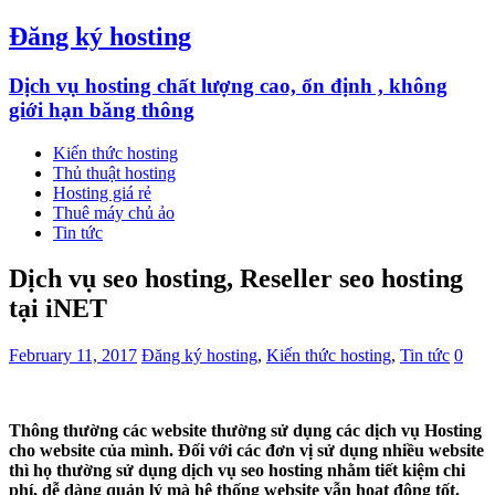
Đăng ký hosting
Dịch vụ hosting chất lượng cao, ổn định , không
giới hạn băng thông
Kiến thức hosting
Thủ thuật hosting
Hosting giá rẻ
Thuê máy chủ ảo
Tin tức
Dịch vụ seo hosting, Reseller seo hosting
tại iNET
February 11, 2017
Đăng ký hosting
,
Kiến thức hosting
,
Tin tức
0
Thông thường các website thường sử dụng các dịch vụ Hosting
cho website của mình. Đối với các đơn vị sử dụng nhiều website
thì họ thường sử dụng dịch vụ seo hosting nhằm tiết kiệm chi
phí, dễ dàng quản lý mà hệ thống website vẫn hoạt động tốt.