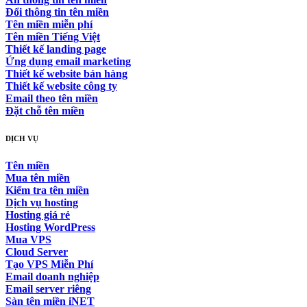
Đổi thông tin tên miền
Tên miền miễn phí
Tên miền Tiếng Việt
Thiết kế landing page
Ứng dụng email marketing
Thiết kế website bán hàng
Thiết kế website công ty
Email theo tên miền
Đặt chỗ tên miền
DỊCH VỤ
Tên miền
Mua tên miền
Kiểm tra tên miền
Dịch vụ hosting
Hosting giá rẻ
Hosting WordPress
Mua VPS
Cloud Server
Tạo VPS Miễn Phí
Email doanh nghiệp
Email server riêng
Sàn tên miền iNET