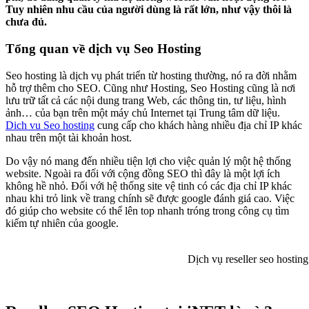
Tuy nhiên nhu cầu của người dùng là rất lớn, như vậy thôi là
chưa đủ.
Tổng quan về dịch vụ Seo Hosting
Seo hosting là dịch vụ phát triển từ hosting thường, nó ra đời nhằm
hỗ trợ thêm cho SEO. Cũng như Hosting, Seo Hosting cũng là nơi
lưu trữ tất cả các nội dung trang Web, các thông tin, tư liệu, hình
ảnh… của bạn trên một máy chủ Internet tại Trung tâm dữ liệu.
Dich vu Seo hosting
cung cấp cho khách hàng nhiều địa chỉ IP khác
nhau trên một tài khoản host.
Do vậy nó mang đến nhiều tiện lợi cho việc quản lý một hệ thống
website. Ngoài ra đối với cộng đồng SEO thì đây là một lợi ích
không hề nhỏ. Đối với hệ thống site vệ tinh có các địa chỉ IP khác
nhau khi trỏ link về trang chính sẽ được google đánh giá cao. Việc
đó giúp cho website có thể lên top nhanh tróng trong công cụ tìm
kiếm tự nhiên của google.
Dịch vụ reseller seo hosting