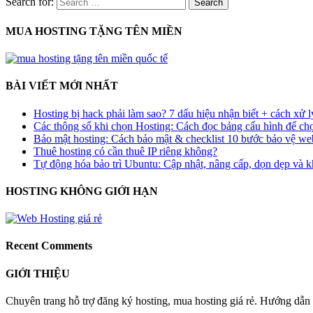
Search for:
MUA HOSTING TẶNG TÊN MIỀN
BÀI VIẾT MỚI NHẤT
Hosting bị hack phải làm sao? 7 dấu hiệu nhận biết + cách xử 
Các thông số khi chọn Hosting: Cách đọc bảng cấu hình để ch
Bảo mật hosting: Cách bảo mật & checklist 10 bước bảo vệ web
Thuê hosting có cần thuê IP riêng không?
Tự động hóa bảo trì Ubuntu: Cập nhật, nâng cấp, dọn dẹp và k
HOSTING KHÔNG GIỚI HẠN
Recent Comments
GIỚI THIỆU
Chuyên trang hỗ trợ đăng ký hosting, mua hosting giá rẻ. Hướng dẫn b