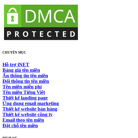
CHUYÊN MỤC
Hỗ trợ iNET
Bảng giá tên miền
Ẩn thông tin tên miền
Đổi thông tin tên miền
Tên miền miễn phí
Tên miền Tiếng Việt
Thiết kế landing page
Ứng dụng email marketing
Thiết kế website bán hàng
Thiết kế website công ty
Email theo tên miền
Đặt chỗ tên miền
DỊCH VỤ