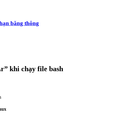
i hạn băng thông
r” khi chạy file bash
h
nux