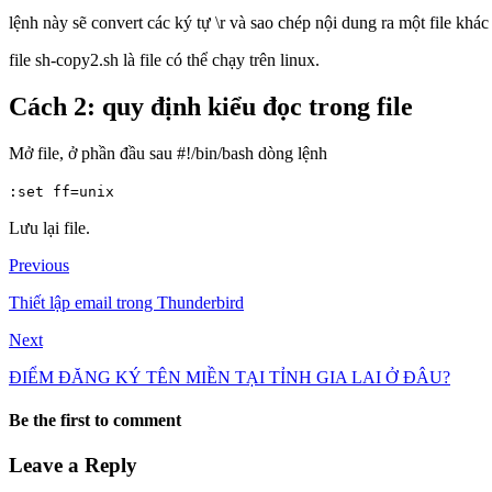
lệnh này sẽ convert các ký tự \r và sao chép nội dung ra một file khác
file sh-copy2.sh là file có thể chạy trên linux.
Cách 2: quy định kiểu đọc trong file
Mở file, ở phần đầu sau #!/bin/bash dòng lệnh
:set ff=unix
Lưu lại file.
Previous
Thiết lập email trong Thunderbird
Next
ĐIỂM ĐĂNG KÝ TÊN MIỀN TẠI TỈNH GIA LAI Ở ĐÂU?
Be the first to comment
Leave a Reply