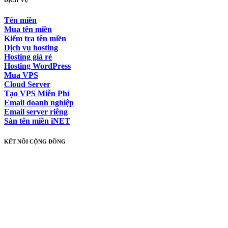
Tên miền
Mua tên miền
Kiểm tra tên miền
Dịch vụ hosting
Hosting giá rẻ
Hosting WordPress
Mua VPS
Cloud Server
Tạo VPS Miễn Phí
Email doanh nghiệp
Email server riêng
Sàn tên miền iNET
KẾT NỐI CỘNG ĐỒNG