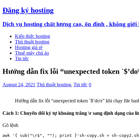
Đăng ký hosting
Dịch vụ hosting chất lượng cao, ổn định , không giớ
Kiến thức hosting
Thủ thuật hosting
Hosting giá rẻ
Thuê máy chủ ảo
Tin tức
Hướng dẫn fix lỗi “unexpected token `$’do\
August 24, 2021
Thủ thuật hosting
,
Tin tức
0
Hướng dẫn fix lỗi “unexpected token `$’do\r” khi chạy file bas
Cách 1: Chuyển đổi ký tự khoảng trắng \r sang định dạng của li
Gõ lệnh
awk '{ sub("\r$", ""); print }'sh-copy.sh > sh-copy2.sh