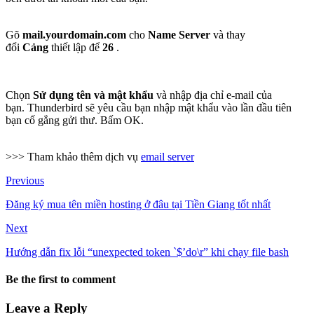
Gõ
mail.yourdomain.com
cho
Name Server
và thay
đổi
Cảng
thiết lập để
26
.
Chọn
Sử dụng tên và mật khẩu
và nhập địa chỉ e-mail của
bạn. Thunderbird sẽ yêu cầu bạn nhập mật khẩu vào lần đầu tiên
bạn cố gắng gửi thư. Bấm OK.
>>> Tham khảo thêm dịch vụ
email server
Previous
Đăng ký mua tên miền hosting ở đâu tại Tiền Giang tốt nhất
Next
Hướng dẫn fix lỗi “unexpected token `$’do\r” khi chạy file bash
Be the first to comment
Leave a Reply