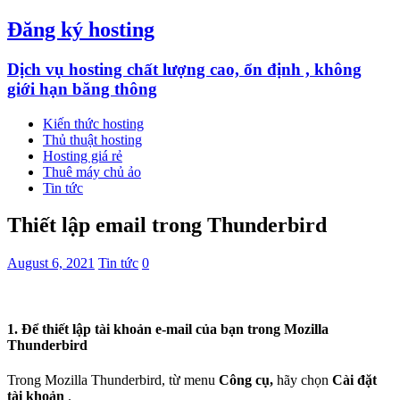
Đăng ký hosting
Dịch vụ hosting chất lượng cao, ổn định , không
giới hạn băng thông
Kiến thức hosting
Thủ thuật hosting
Hosting giá rẻ
Thuê máy chủ ảo
Tin tức
Thiết lập email trong Thunderbird
August 6, 2021
Tin tức
0
1. Để thiết lập tài khoản e-mail của bạn trong Mozilla
Thunderbird
Trong Mozilla Thunderbird, từ menu
Công cụ,
hãy chọn
Cài đặt
tài khoản
.