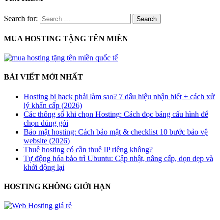
Search for:
MUA HOSTING TẶNG TÊN MIỀN
BÀI VIẾT MỚI NHẤT
Hosting bị hack phải làm sao? 7 dấu hiệu nhận biết + cách xử
lý khẩn cấp (2026)
Các thông số khi chọn Hosting: Cách đọc bảng cấu hình để
chọn đúng gói
Bảo mật hosting: Cách bảo mật & checklist 10 bước bảo vệ
website (2026)
Thuê hosting có cần thuê IP riêng không?
Tự động hóa bảo trì Ubuntu: Cập nhật, nâng cấp, dọn dẹp và
khởi động lại
HOSTING KHÔNG GIỚI HẠN