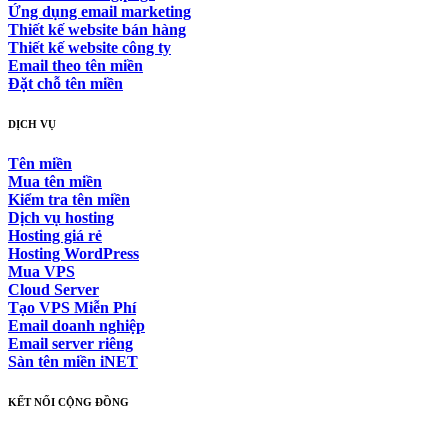
Ứng dụng email marketing
Thiết kế website bán hàng
Thiết kế website công ty
Email theo tên miền
Đặt chỗ tên miền
DỊCH VỤ
Tên miền
Mua tên miền
Kiểm tra tên miền
Dịch vụ hosting
Hosting giá rẻ
Hosting WordPress
Mua VPS
Cloud Server
Tạo VPS Miễn Phí
Email doanh nghiệp
Email server riêng
Sàn tên miền iNET
KẾT NỐI CỘNG ĐỒNG