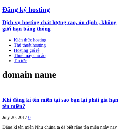
Đăng ký hosting
Dịch vụ hosting chất lượng cao, ổn định , không
giới hạn băng thông
Kiến thức hosting
Thủ thuật hosting
Hosting giá rẻ
Thuê máy chủ ảo
Tin tức
domain name
Khi đăng kí tên miền tại sao bạn lại phải gia hạn
tên miền?
July 20, 2017
0
Đăng kí tên miền Như chúng ta đã biết rằng tên miền ngày nay