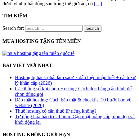
được ví như bất động sản trong thế giới ảo, có
[…]
TÌM KIẾM
Search for:
MUA HOSTING TẶNG TÊN MIỀN
BÀI VIẾT MỚI NHẤT
Hosting bị hack phải làm sao? 7 dấu hiệu nhận biết + cách xử
lý khẩn cấp (2026)
Các thông số khi chọn Hosting: Cách đọc bảng cấu hình để
chọn đúng gói
Bảo mật hosting: Cách bảo mật & checklist 10 bước bảo vệ
website (2026)
Thuê hosting có cần thuê IP riêng không?
Tự động hóa bảo trì Ubuntu: Cập nhật, nâng cấp, dọn dẹp và
khởi động lại
HOSTING KHÔNG GIỚI HẠN