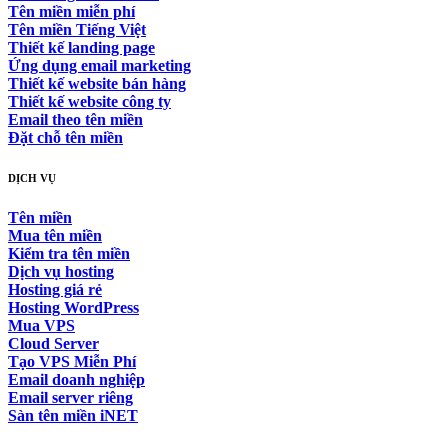
Tên miền miễn phí
Tên miền Tiếng Việt
Thiết kế landing page
Ứng dụng email marketing
Thiết kế website bán hàng
Thiết kế website công ty
Email theo tên miền
Đặt chỗ tên miền
DỊCH VỤ
Tên miền
Mua tên miền
Kiểm tra tên miền
Dịch vụ hosting
Hosting giá rẻ
Hosting WordPress
Mua VPS
Cloud Server
Tạo VPS Miễn Phí
Email doanh nghiệp
Email server riêng
Sàn tên miền iNET