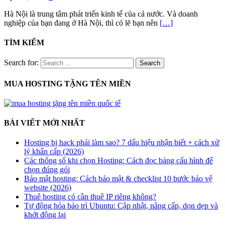
Hà Nội là trung tâm phát triển kinh tế của cả nước. Và doanh
nghiệp của bạn đang ở Hà Nội, thì có lẽ bạn nên
[…]
TÌM KIẾM
Search for:
MUA HOSTING TẶNG TÊN MIỀN
BÀI VIẾT MỚI NHẤT
Hosting bị hack phải làm sao? 7 dấu hiệu nhận biết + cách xử
lý khẩn cấp (2026)
Các thông số khi chọn Hosting: Cách đọc bảng cấu hình để
chọn đúng gói
Bảo mật hosting: Cách bảo mật & checklist 10 bước bảo vệ
website (2026)
Thuê hosting có cần thuê IP riêng không?
Tự động hóa bảo trì Ubuntu: Cập nhật, nâng cấp, dọn dẹp và
khởi động lại