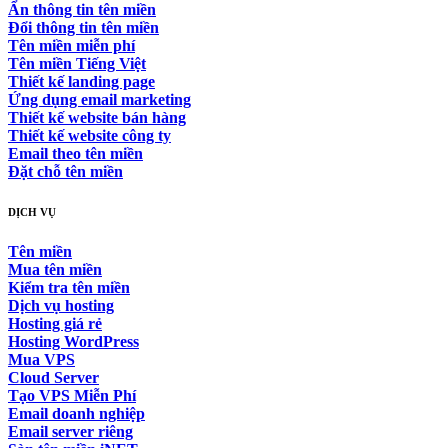
Ẩn thông tin tên miền
Đổi thông tin tên miền
Tên miền miễn phí
Tên miền Tiếng Việt
Thiết kế landing page
Ứng dụng email marketing
Thiết kế website bán hàng
Thiết kế website công ty
Email theo tên miền
Đặt chỗ tên miền
DỊCH VỤ
Tên miền
Mua tên miền
Kiểm tra tên miền
Dịch vụ hosting
Hosting giá rẻ
Hosting WordPress
Mua VPS
Cloud Server
Tạo VPS Miễn Phí
Email doanh nghiệp
Email server riêng