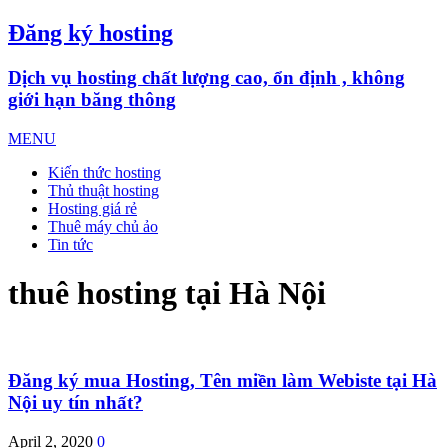
Đăng ký hosting
Dịch vụ hosting chất lượng cao, ổn định , không
giới hạn băng thông
MENU
Kiến thức hosting
Thủ thuật hosting
Hosting giá rẻ
Thuê máy chủ ảo
Tin tức
thuê hosting tại Hà Nội
Đăng ký mua Hosting, Tên miền làm Webiste tại Hà
Nội uy tín nhất?
April 2, 2020
0