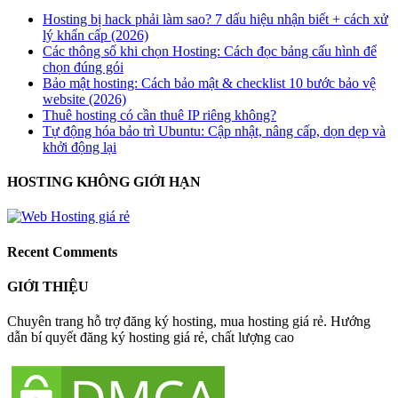
Hosting bị hack phải làm sao? 7 dấu hiệu nhận biết + cách xử
lý khẩn cấp (2026)
Các thông số khi chọn Hosting: Cách đọc bảng cấu hình để
chọn đúng gói
Bảo mật hosting: Cách bảo mật & checklist 10 bước bảo vệ
website (2026)
Thuê hosting có cần thuê IP riêng không?
Tự động hóa bảo trì Ubuntu: Cập nhật, nâng cấp, dọn dẹp và
khởi động lại
HOSTING KHÔNG GIỚI HẠN
Recent Comments
GIỚI THIỆU
Chuyên trang hỗ trợ đăng ký hosting, mua hosting giá rẻ. Hướng
dẫn bí quyết đăng ký hosting giá rẻ, chất lượng cao