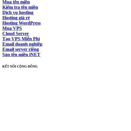
Mua tên miền
Kiểm tra tên miền
Dịch vụ hosting
Hosting giá rẻ
Hosting WordPress
Mua VPS
Cloud Server
Tạo VPS Miễn Phí
Email doanh nghiệp
Email server riêng
Sàn tên miền iNET
KẾT NỐI CỘNG ĐỒNG