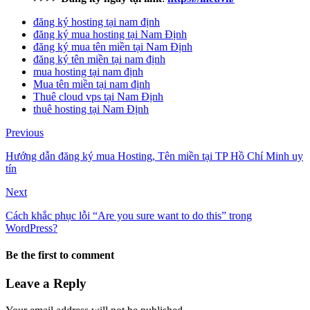
đăng ký hosting tại nam định
đăng ký mua hosting tại Nam Định
đăng ký mua tên miền tại Nam Định
đăng ký tên miền tại nam định
mua hosting tại nam định
Mua tên miền tại nam định
Thuê cloud vps tại Nam Định
thuê hosting tại Nam Định
Previous
Hướng dẫn đăng ký mua Hosting, Tên miền tại TP Hồ Chí Minh uy
tín
Next
Cách khắc phục lỗi “Are you sure want to do this” trong
WordPress?
Be the first to comment
Leave a Reply