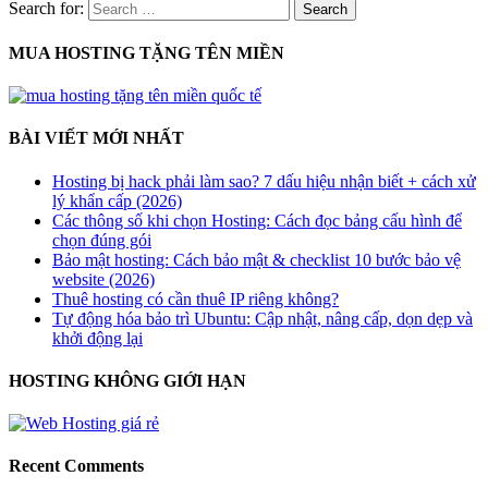
Search for:
MUA HOSTING TẶNG TÊN MIỀN
BÀI VIẾT MỚI NHẤT
Hosting bị hack phải làm sao? 7 dấu hiệu nhận biết + cách xử
lý khẩn cấp (2026)
Các thông số khi chọn Hosting: Cách đọc bảng cấu hình để
chọn đúng gói
Bảo mật hosting: Cách bảo mật & checklist 10 bước bảo vệ
website (2026)
Thuê hosting có cần thuê IP riêng không?
Tự động hóa bảo trì Ubuntu: Cập nhật, nâng cấp, dọn dẹp và
khởi động lại
HOSTING KHÔNG GIỚI HẠN
Recent Comments