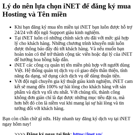
Lý do nên lựa chọn iNET để đăng ký mua
Hosting và Tên miền
Khi bạn đăng ký mua tên miền tại iNET bạn luôn được hỗ trợ
24/24 với đội ngũ Support giàu kinh nghiệm.
Tại iNET luôn có những chính sách ưu đãi với mức giá hợp
lý cho khách hàng. Những chương trình khuyến mãi luôn
được thông báo đầy đủ tới khách hàng. Và nếu muốn bạn
hoàn toàn có thể trở thành cộng tác viên hoặc đại lý của iNET
để hưởng hoa hồng hấp dẫn.
iNET các công cụ quản trị tên miền phù hợp với người dùng
Việt. Hệ thống quản trị dịch vụ có giao diện thân thiện, tính
năng đa dạng, sử dụng cách dịch vụ dễ dàng thuận tiện.
Với đội ngũ chuyên gia kỹ thuật giàu kinh nghiệm, iNET cam
kết sẽ mang đến 100% sự hài lòng cho khách hàng với sản
phẩm và dịch vụ tối ưu nhất. Với chúng tôi, thành công
không đơn giản chỉ là đạt được những mục tiêu đặt ra, mà
hơn hết đó còn là niềm vui khi mang lại sự hài lòng và tin
tưởng đối với khách hàng.
Bạn còn chần chừ gì nữa. Hãy nhanh tay đăng ký dịch vụ tại iNET
ngay hôm nay!
>>>> Đăng ký ngay tại link
:
https://inet.vn/