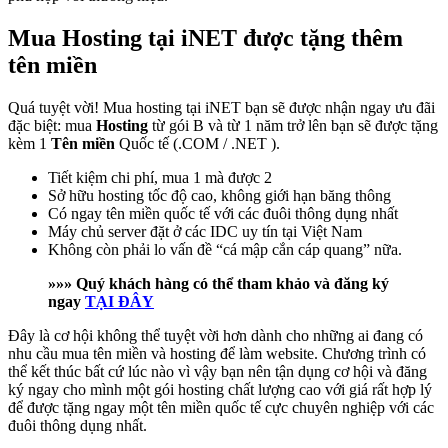
Mua Hosting tại iNET được tặng thêm
tên miền
Quá tuyệt vời! Mua hosting tại iNET bạn sẽ được nhận ngay ưu đãi
đặc biệt: mua
Hosting
từ gói B và từ 1 năm trở lên bạn sẽ được tặng
kèm 1
Tên miền
Quốc tế (.COM / .NET ).
Tiết kiệm chi phí, mua 1 mà được 2
Sở hữu hosting tốc độ cao, không giới hạn băng thông
Có ngay tên miền quốc tế với các đuôi thông dụng nhất
Máy chủ server đặt ở các IDC uy tín tại Việt Nam
Không còn phải lo vấn đề “cá mập cắn cáp quang” nữa.
»»» Quý khách hàng có thể tham khảo và đăng ký
ngay
TẠI ĐÂY
Đây là cơ hội không thể tuyệt vời hơn dành cho những ai đang có
nhu cầu mua tên miền và hosting để làm website. Chương trình có
thể kết thúc bất cứ lúc nào vì vậy bạn nên tận dụng cơ hội và đăng
ký ngay cho mình một gói hosting chất lượng cao với giá rất hợp lý
để được tặng ngay một tên miền quốc tế cực chuyên nghiệp với các
đuôi thông dụng nhất.