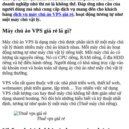
doanh nghiệp nhỏ thì nó là không thể. Đáp ứng nhu cầu của
người dùng mà nhà cung cấp dịch vụ mang đến cho khách
hàng
dịch vụ máy chủ ảo VPS giá rẻ
, hoạt động tương tự như
một máy chủ vật lý.
Máy chủ ảo VPS giá rẻ là gì?
Máy chủ ảo VPS là dạng máy chủ được phân tách từ một máy chủ
vật lý thành nhiều máy chủ ảo khách nhau. Mỗi máy chủ ảo hoạt
động tương tự như máy chủ vật lý riêng biệt. Mỗi máy chủ ảo có
lượng tài nguyên riêng. Nó có CPU riêng, RAM riêng, ổ đĩa HDD
riêng và hệ điều hành riêng. Người dùng có khả năng truy cập vào
tài khoản root và hoàn toàn sử dụng áy chủ ảo như mấy chủ vật lý
thông thường.
VPS vốn rất quen thuộc với các nhà phát triển web, thiết kế web,
webmaster, phát triển game, lập trình… Tuy nhiên việc sử dụng
VPS chất lượng cao hay thuê máy chủ không hề đơn giản như sử
dụng shared hosting. Nó đòi hỏi những hiểu biết và kỹ thuật nhất
định, tương tự như quản lý một máy chủ (Thuê máy chủ riêng).
Thuê vps giá rẻ