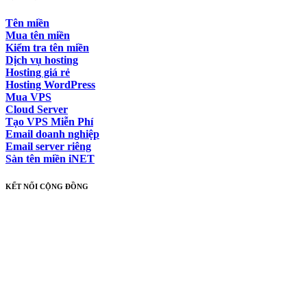
Tên miền
Mua tên miền
Kiểm tra tên miền
Dịch vụ hosting
Hosting giá rẻ
Hosting WordPress
Mua VPS
Cloud Server
Tạo VPS Miễn Phí
Email doanh nghiệp
Email server riêng
Sàn tên miền iNET
KẾT NỐI CỘNG ĐỒNG