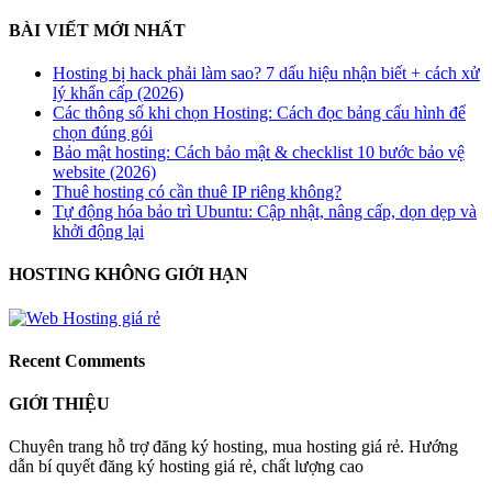
BÀI VIẾT MỚI NHẤT
Hosting bị hack phải làm sao? 7 dấu hiệu nhận biết + cách xử
lý khẩn cấp (2026)
Các thông số khi chọn Hosting: Cách đọc bảng cấu hình để
chọn đúng gói
Bảo mật hosting: Cách bảo mật & checklist 10 bước bảo vệ
website (2026)
Thuê hosting có cần thuê IP riêng không?
Tự động hóa bảo trì Ubuntu: Cập nhật, nâng cấp, dọn dẹp và
khởi động lại
HOSTING KHÔNG GIỚI HẠN
Recent Comments
GIỚI THIỆU
Chuyên trang hỗ trợ đăng ký hosting, mua hosting giá rẻ. Hướng
dẫn bí quyết đăng ký hosting giá rẻ, chất lượng cao