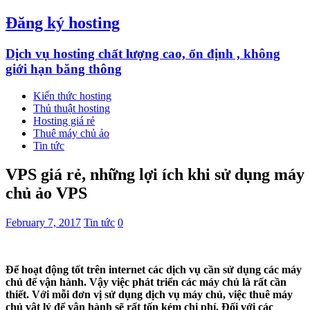
Đăng ký hosting
Dịch vụ hosting chất lượng cao, ổn định , không
giới hạn băng thông
Kiến thức hosting
Thủ thuật hosting
Hosting giá rẻ
Thuê máy chủ ảo
Tin tức
VPS giá rẻ, những lợi ích khi sử dụng máy
chủ ảo VPS
February 7, 2017
Tin tức
0
Để hoạt động tốt trên internet các dịch vụ cần sử dụng các máy
chủ để vận hành. Vậy việc phát triển các máy chủ là rất cần
thiết. Với mỗi đơn vị sử dụng dịch vụ máy chủ, việc thuê máy
chủ vật lý để vận hành sẽ rất tốn kém chi phí. Đối với các