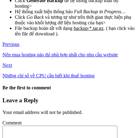
Click
Generate Backup
để hệ thống backup toàn bộ
hosting>
Hệ thống xuất hiện thông báo
Full Backup in Progress…
Click
Go Back
và tương tự như trên thời gian thực hiện phụ
thuộc vào khối lượng dữ liệu hosting của bạn>
File backup hoàn tất với dạng
backup-*.tar.gz
. ( bạn click vào
tên file để download ).
Previous
Nên mua hosting nào thì phù hợp nhất cho nhu cầu website
Next
Những chỉ số về CPU cần biết khi thuê hosting
Be the first to comment
Leave a Reply
Your email address will not be published.
Comment