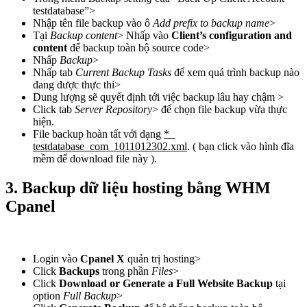
testdatabase”>
Nhập tên file backup vào ô
Add prefix to backup name
>
Tại
Backup content
> Nhấp vào
Client’s configuration and
content
để backup toàn bộ source code>
Nhấp
Backup
>
Nhấp tab
Current Backup Tasks
để xem quá trình backup nào
đang được thực thi>
Dung lượng sẽ quyết định tới việc backup lâu hay chậm >
Click tab
Server Repository
> để chọn file backup vừa thực
hiện.
File backup hoàn tất với dạng
*_
testdatabase_com_1011012302.xml
. ( bạn click vào hình đĩa
mềm để download file này ).
3. Backup dữ liệu hosting bằng WHM
Cpanel
Login vào
Cpanel X
quản trị hosting>
Click
Backups
trong phần
Files
>
Click
Download or Generate a Full Website Backup
tại
option
Full Backup
>