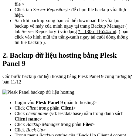
file >
Click tab
Server Repository
> để chọn file backup vừa thực
hiện.
Sau khi backup xong bạn có thể download file vừa tạo
backup về máy của mình ngay tại trang Backup Manager (
tab Server Repository ) với dạng
*_ 1306111654.xml
. ( bạn
click vào hình mũi tên trắng-xanh ngay tai cuối dòng thông
tin file backup ).
2. Backup dữ liệu hosting bằng Plesk
Panel 9
Các bước backup dữ liệu hosting bằng Plesk Panel 9 cũng tương tự
bản 11/12
Login vào
Plesk Panel 9
quản trị hosting>
Click
Client
trong phần
Client
>
Click
client name
(vd: testdatabase) nằm trong danh sách
Client name
>
Click
Backup Manager
trong phần
Files
>
Click
Back Up
>
Trong menu
Backup setting
của “Back Up Client Account