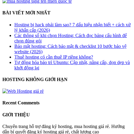
BÀI VIẾT MỚI NHẤT
Hosting bị hack phải làm sao? 7 dấu hiệu nhận biết + cách xử
lý khẩn cấp (2026)
Các thông số khi chọn Hosting: Cách đọc bảng cấu hình để
chọn đúng gói
Bảo mật hosting: Cách bảo mật & checklist 10 bước bảo vệ
website (2026)
Thuê hosting có cần thuê IP riêng không?
Tự động hóa bảo trì Ubuntu: Cập nhật, nâng cấp, dọn dẹp và
khởi động lại
HOSTING KHÔNG GIỚI HẠN
Recent Comments
GIỚI THIỆU
Chuyên trang hỗ trợ đăng ký hosting, mua hosting giá rẻ. Hướng
dẫn bí quyết đăng ký hosting giá rẻ, chất lượng cao