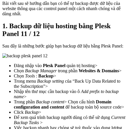
Bài viết sau sẽ hướng dẫn bạn có thể tự backup được dữ liệu của
website thông qua các control panel một cách nhanh chóng và dễ
dàng nhất.
1. Backup dữ liệu hosting bằng Plesk
Panel 11 / 12
Sau đây là những bước giúp bạn backup dữ liệu bằng Plesk Panel:
Đăng nhập vào
Plesk Panel
quản trị hosting>
Chọn
Backup Manager
trong phần
Websites & Domains
>
Chọn
Tools
:
Backup
>
Trong menu
Backup setting
của “Back Up Data Related to
the Subscription”>
Nhập tên thư mục cần backup vào ô
Add prefix to backup
name
>
Trong phần
Backup content
> Chọn cấu hình
Domain
configuration and content
để backup toàn bộ source code>
Click
Backup
>
Để xem quá trình backup người dùng có thể sử dụng
Current
Backup Tasks
>
Việc backup nhanh hay chóng sẽ tuỳ thuộc vào dung lượng