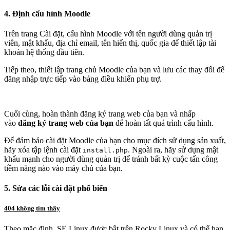
4.
Định cấu hình Moodle
Trên trang Cài đặt, cấu hình Moodle với tên người dùng quản trị
viên, mật khẩu, địa chỉ email, tên hiển thị, quốc gia để thiết lập tài
khoản hệ thống đầu tiên.
Tiếp theo, thiết lập trang chủ Moodle của bạn và lưu các thay đổi để
đăng nhập trực tiếp vào bảng điều khiển phụ trợ.
Cuối cùng, hoàn thành đăng ký trang web của bạn và nhấp
vào
đăng ký trang web của bạn
để hoàn tất quá trình cấu hình.
Để đảm bảo cài đặt Moodle của bạn cho mục đích sử dụng sản xuất,
hãy xóa tập lệnh cài đặt
. Ngoài ra, hãy sử dụng mật
install.php
khẩu mạnh cho người dùng quản trị để tránh bất kỳ cuộc tấn công
tiềm năng nào vào máy chủ của bạn.
5. Sửa các lỗi cài đặt phổ biến
404 không tìm thấy
Theo mặc định, SE Linux được bật trên Rocky Linux và có thể hạn