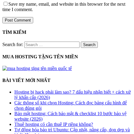
Save my name, email, and website in this browser for the next
time I comment.
TÌM KIẾM
Search for:
MUA HOSTING TẶNG TÊN MIỀN
BÀI VIẾT MỚI NHẤT
Hosting bị hack phải làm sao? 7 dấu hiệu nhận biết + cách xử
lý khẩn cấp (2026)
Các thông số khi chọn Hosting: Cách đọc bảng cấu hình để
chọn đúng gói
Bảo mật hosting: Cách bảo mật & checklist 10 bước bảo vệ
website (2026)
Thuê hosting có cần thuê IP riêng không?
Tự động hóa bảo trì Ubuntu: Cập nhật, nâng cấp, dọn dẹp và