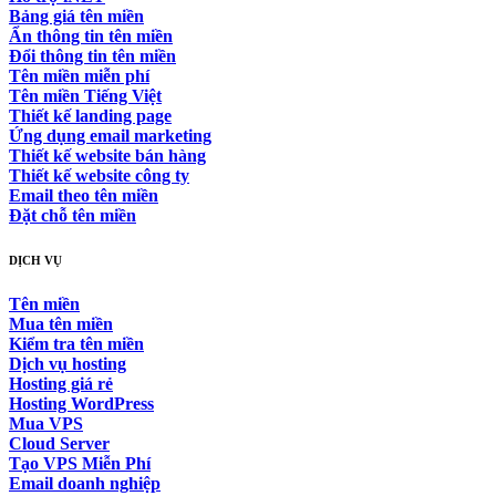
Bảng giá tên miền
Ẩn thông tin tên miền
Đổi thông tin tên miền
Tên miền miễn phí
Tên miền Tiếng Việt
Thiết kế landing page
Ứng dụng email marketing
Thiết kế website bán hàng
Thiết kế website công ty
Email theo tên miền
Đặt chỗ tên miền
DỊCH VỤ
Tên miền
Mua tên miền
Kiểm tra tên miền
Dịch vụ hosting
Hosting giá rẻ
Hosting WordPress
Mua VPS
Cloud Server
Tạo VPS Miễn Phí
Email doanh nghiệp