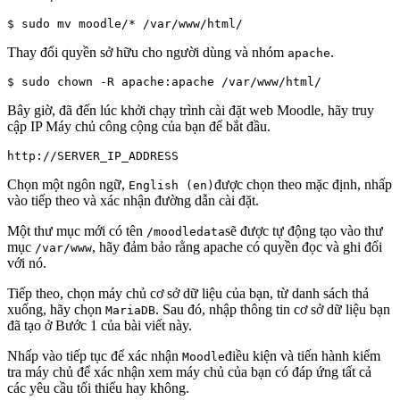
Thay đổi quyền sở hữu cho người dùng và nhóm
.
apache
Bây giờ, đã đến lúc khởi chạy trình cài đặt web Moodle, hãy truy
cập IP Máy chủ công cộng của bạn để bắt đầu.
Chọn một ngôn ngữ,
được chọn theo mặc định, nhấp
English (en)
vào tiếp theo và xác nhận đường dẫn cài đặt.
Một thư mục mới có tên
sẽ được tự động tạo vào thư
/moodledata
mục
, hãy đảm bảo rằng apache có quyền đọc và ghi đối
/var/www
với nó.
Tiếp theo, chọn máy chủ cơ sở dữ liệu của bạn, từ danh sách thả
xuống, hãy chọn
. Sau đó, nhập thông tin cơ sở dữ liệu bạn
MariaDB
đã tạo ở Bước 1 của bài viết này.
Nhấp vào tiếp tục để xác nhận
điều kiện và tiến hành kiểm
Moodle
tra máy chủ để xác nhận xem máy chủ của bạn có đáp ứng tất cả
các yêu cầu tối thiểu hay không.