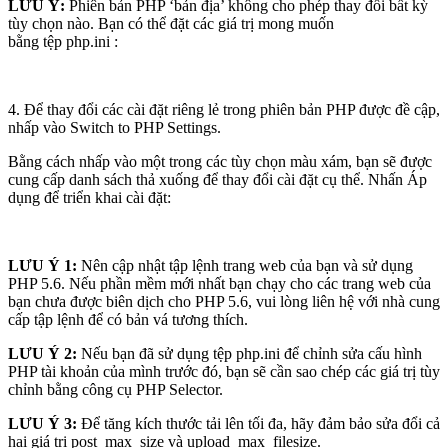
LƯU Ý:
Phiên bản PHP ‘bản địa’ không cho phép thay đổi bất kỳ
tùy chọn nào. Bạn có thể đặt các giá trị mong muốn
bằng tệp php.ini :
4. Để thay đổi các cài đặt riêng lẻ trong phiên bản PHP được đề cập,
nhấp vào Switch to PHP Settings.
Bằng cách nhấp vào một trong các tùy chọn màu xám, bạn sẽ được
cung cấp danh sách thả xuống để thay đổi cài đặt cụ thể. Nhấn Áp
dụng để triển khai cài đặt:
LƯU Ý 1:
Nên cập nhật tập lệnh trang web của bạn và sử dụng
PHP 5.6. Nếu phần mềm mới nhất bạn chạy cho các trang web của
bạn chưa được biên dịch cho PHP 5.6, vui lòng liên hệ với nhà cung
cấp tập lệnh để có bản vá tương thích.
LƯU Ý 2:
Nếu bạn đã sử dụng tệp php.ini để chỉnh sửa cấu hình
PHP tài khoản của mình trước đó, bạn sẽ cần sao chép các giá trị tùy
chỉnh bằng công cụ PHP Selector.
LƯU Ý 3:
Để tăng kích thước tải lên tối đa, hãy đảm bảo sửa đổi cả
hai giá trị post_max_size và upload_max_filesize.