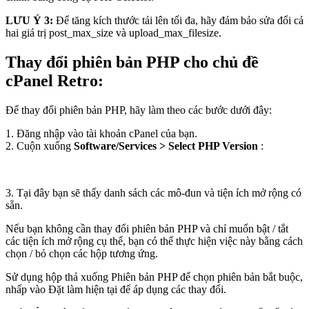
LƯU Ý 3:
Để tăng kích thước tải lên tối đa, hãy đảm bảo sửa đổi cả
hai giá trị post_max_size và upload_max_filesize.
Thay đổi phiên bản PHP cho chủ đề
cPanel Retro:
Để thay đổi phiên bản PHP, hãy làm theo các bước dưới đây:
1. Đăng nhập vào tài khoản cPanel của bạn.
2. Cuộn xuống
Software/Services
>
Select PHP Version
:
3. Tại đây bạn sẽ thấy danh sách các mô-đun và tiện ích mở rộng có
sẵn.
Nếu bạn không cần thay đổi phiên bản PHP và chỉ muốn bật / tắt
các tiện ích mở rộng cụ thể, bạn có thể thực hiện việc này bằng cách
chọn / bỏ chọn các hộp tương ứng.
Sử dụng hộp thả xuống Phiên bản PHP để chọn phiên bản bắt buộc,
nhấp vào Đặt làm hiện tại để áp dụng các thay đổi.