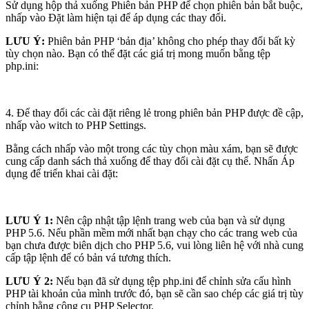
Sử dụng hộp thả xuống Phiên bản PHP để chọn phiên bản bắt buộc,
nhấp vào Đặt làm hiện tại để áp dụng các thay đổi.
LƯU Ý:
Phiên bản PHP ‘bản địa’ không cho phép thay đổi bất kỳ
tùy chọn nào. Bạn có thể đặt các giá trị mong muốn bằng tệp
php.ini:
4. Để thay đổi các cài đặt riêng lẻ trong phiên bản PHP được đề cập,
nhấp vào witch to PHP Settings.
Bằng cách nhấp vào một trong các tùy chọn màu xám, bạn sẽ được
cung cấp danh sách thả xuống để thay đổi cài đặt cụ thể. Nhấn Áp
dụng để triển khai cài đặt:
LƯU Ý 1:
Nên cập nhật tập lệnh trang web của bạn và sử dụng
PHP 5.6. Nếu phần mềm mới nhất bạn chạy cho các trang web của
bạn chưa được biên dịch cho PHP 5.6, vui lòng liên hệ với nhà cung
cấp tập lệnh để có bản vá tương thích.
LƯU Ý 2:
Nếu bạn đã sử dụng tệp php.ini để chỉnh sửa cấu hình
PHP tài khoản của mình trước đó, bạn sẽ cần sao chép các giá trị tùy
chỉnh bằng công cụ PHP Selector.