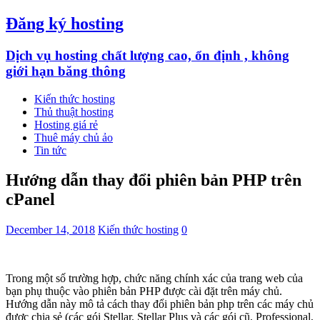
Đăng ký hosting
Dịch vụ hosting chất lượng cao, ổn định , không
giới hạn băng thông
Kiến thức hosting
Thủ thuật hosting
Hosting giá rẻ
Thuê máy chủ ảo
Tin tức
Hướng dẫn thay đổi phiên bản PHP trên
cPanel
December 14, 2018
Kiến thức hosting
0
Trong một số trường hợp, chức năng chính xác của trang web của
bạn phụ thuộc vào phiên bản PHP được cài đặt trên máy chủ.
Hướng dẫn này mô tả cách thay đổi phiên bản php trên các máy chủ
được chia sẻ (các gói Stellar, Stellar Plus và các gói cũ, Professional,