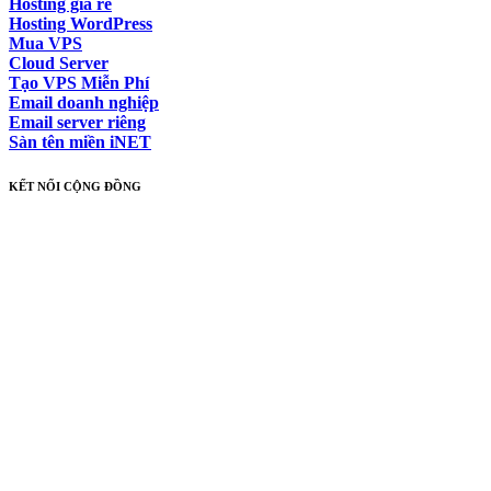
Hosting giá rẻ
Hosting WordPress
Mua VPS
Cloud Server
Tạo VPS Miễn Phí
Email doanh nghiệp
Email server riêng
Sàn tên miền iNET
KẾT NỐI CỘNG ĐỒNG