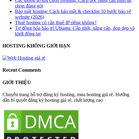
Các thông số khi chọn Hosting: Cách đọc bảng cấu hình để
chọn đúng gói
Bảo mật hosting: Cách bảo mật & checklist 10 bước bảo vệ
website (2026)
Thuê hosting có cần thuê IP riêng không?
Tự động hóa bảo trì Ubuntu: Cập nhật, nâng cấp, dọn dẹp và
khởi động lại
HOSTING KHÔNG GIỚI HẠN
Recent Comments
GIỚI THIỆU
Chuyên trang hỗ trợ đăng ký hosting, mua hosting giá rẻ. Hướng
dẫn bí quyết đăng ký hosting giá rẻ, chất lượng cao