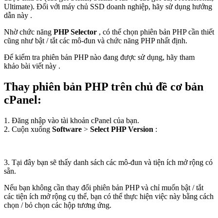
Ultimate). Đối với máy chủ SSD doanh nghiệp, hãy sử dụng hướng
dẫn này .
Nhờ chức năng
PHP Selector
, có thể chọn phiên bản PHP cần thiết
cũng như bật / tắt các mô-đun và chức năng PHP nhất định.
Để kiểm tra phiên bản PHP nào đang được sử dụng, hãy tham
khảo bài viết này .
Thay phiên bản PHP trên chủ đề cơ bản
cPanel:
1. Đăng nhập vào tài khoản cPanel của bạn.
2. Cuộn xuống
Software
>
Select PHP Version
:
3. Tại đây bạn sẽ thấy danh sách các mô-đun và tiện ích mở rộng có
sẵn.
Nếu bạn không cần thay đổi phiên bản PHP và chỉ muốn bật / tắt
các tiện ích mở rộng cụ thể, bạn có thể thực hiện việc này bằng cách
chọn / bỏ chọn các hộp tương ứng.