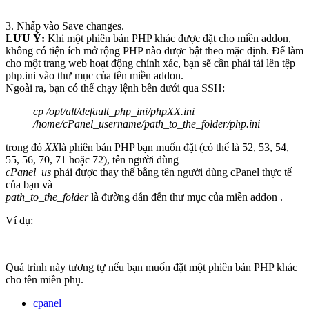
3. Nhấp vào Save changes.
LƯU Ý:
Khi một phiên bản PHP khác được đặt cho miền addon,
không có tiện ích mở rộng PHP nào được bật theo mặc định. Để làm
cho một trang web hoạt động chính xác, bạn sẽ cần phải tải lên tệp
php.ini vào thư mục của tên miền addon.
Ngoài ra, bạn có thể chạy lệnh bên dưới qua SSH:
cp /opt/alt/default_php_ini/phpXX.ini
/home/cPanel_username/path_to_the_folder/php.ini
trong đó
XX
là phiên bản PHP bạn muốn đặt (có thể là 52, 53, 54,
55, 56, 70, 71 hoặc 72), tên người dùng
cPanel_us
phải được thay thế bằng tên người dùng cPanel thực tế
của bạn và
path_to_the_folder
là đường dẫn đến thư mục của miền addon .
Ví dụ:
Quá trình này tương tự nếu bạn muốn đặt một phiên bản PHP khác
cho tên miền phụ.
cpanel