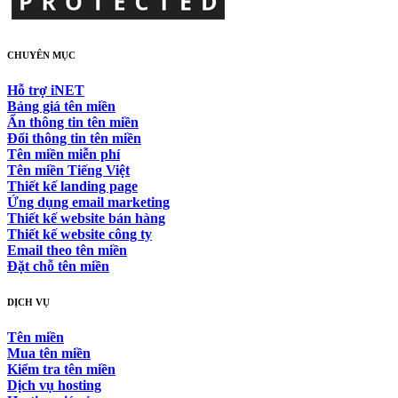
CHUYÊN MỤC
Hỗ trợ iNET
Bảng giá tên miền
Ẩn thông tin tên miền
Đổi thông tin tên miền
Tên miền miễn phí
Tên miền Tiếng Việt
Thiết kế landing page
Ứng dụng email marketing
Thiết kế website bán hàng
Thiết kế website công ty
Email theo tên miền
Đặt chỗ tên miền
DỊCH VỤ
Tên miền
Mua tên miền
Kiểm tra tên miền
Dịch vụ hosting